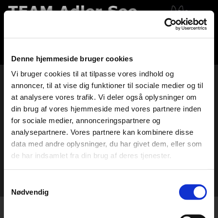
Denne hjemmeside bruger cookies
Vi bruger cookies til at tilpasse vores indhold og
annoncer, til at vise dig funktioner til sociale medier og til
at analysere vores trafik. Vi deler også oplysninger om
ADLER SEE
din brug af vores hjemmeside med vores partnere inden
HOLIDAY
STAMBOG/PEDIGRE
for sociale medier, annonceringspartnere og
E WINSIS
analysepartnere. Vores partnere kan kombinere disse
data med andre oplysninger, du har givet dem, eller som
de har indsamlet fra din brug af deres tjenester.
Samtykkevalg
Nødvendig
Adresse