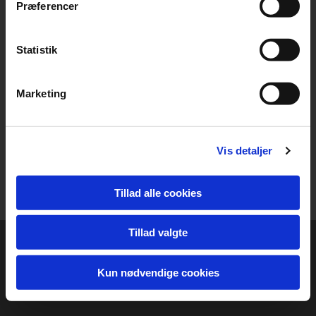
Præferencer
Gl. Ribevej 33
7000 Fredericia
Danmark
Statistik
Copyright © Januar 2025
Marketing
Kontakt os
20 45 48 88
fhk-mk@mail.dk
Vis detaljer
Tillad alle cookies
Tillad valgte
Kun nødvendige cookies