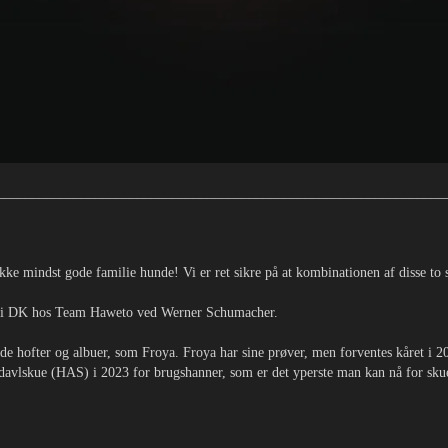
________________________________________________________________
ikke mindst gode familie hunde! Vi er ret sikre på at kombinationen af disse
er i DK hos Team Haweto ved Werner Schumacher.
de hofter og albuer, som Froya. Froya har sine prøver, men forventes kåret i 2
hovedavlskue (HAS) i 2023 for brugshanner, som er det yperste man kan nå for sk