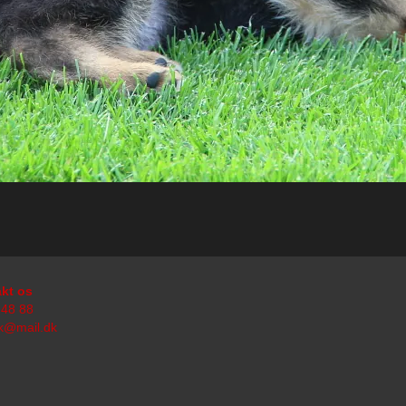
kt os
 48 88
k@mail.dk