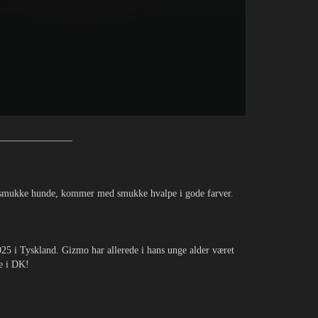
_______________
 to smukke hunde, kommer med smukke hvalpe i gode farver.
025 i Tyskland. Gizmo har allerede i hans unge alder været
ue i DK!