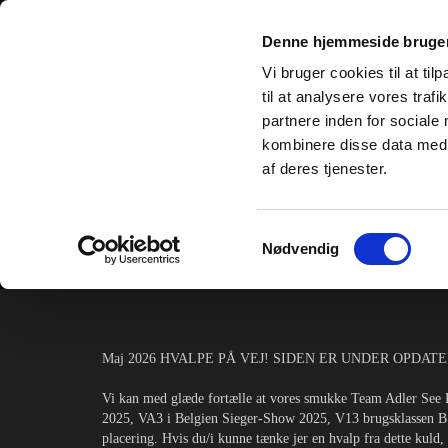
Denne hjemmeside bruger
Vi bruger cookies til at til
til at analysere vores tra
partnere inden for sociale
kombinere disse data med a
af deres tjenester.
Samtykkevalg
Nødvendig
HOME
NEWS
IN MEMORIES/OTI
Maj 2026 HVALPE PÅ VEJ! SIDEN ER UNDER OPDAT
Vi kan med glæde fortælle at vores smukke Team Adler See F
2025, VA3 i Belgien Sieger-Show 2025, V13 brugsklassen B
placering. Hvis du/i kunne tænke jer en hvalp fra dette kuld, 