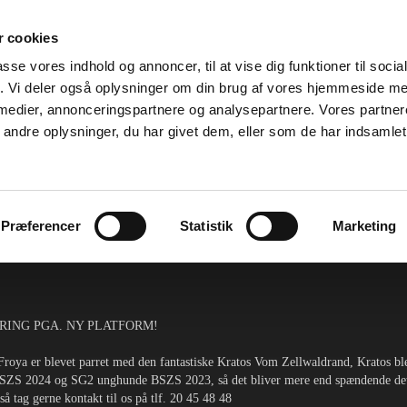
 cookies
passe vores indhold og annoncer, til at vise dig funktioner til soci
fik. Vi deler også oplysninger om din brug af vores hjemmeside m
 medier, annonceringspartnere og analysepartnere. Vores partne
ndre oplysninger, du har givet dem, eller som de har indsamlet 
Præferencer
Statistik
Marketing
UM
TÆVER
UNGHUNDE
HVALPE
KONTA
ERING PGA. NY PLATFORM!
roya er blevet parret med den fantastiske Kratos Vom Zellwaldrand, Kratos b
SZS 2024 og SG2 unghunde BSZS 2023, så det bliver mere end spændende dett
så tag gerne kontakt til os på tlf. 20 45 48 48