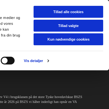
Tillad alle cookies
ale medier og
ed vores
Tillad valgte
re kan
fra din brug
Kun nødvendige cookies
Vis detaljer
KT
AVLSNYT
LINKS MV.
lev V4 i brugsklassen på det store Tyske hovedavlskue BSZS
e år 2026 på BSZS vi håber inderligt han opnår en VA