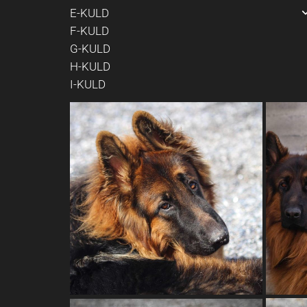
E-KULD
F-KULD
Hvalpekøbers foto E
G-KULD
H-KULD
I-KULD