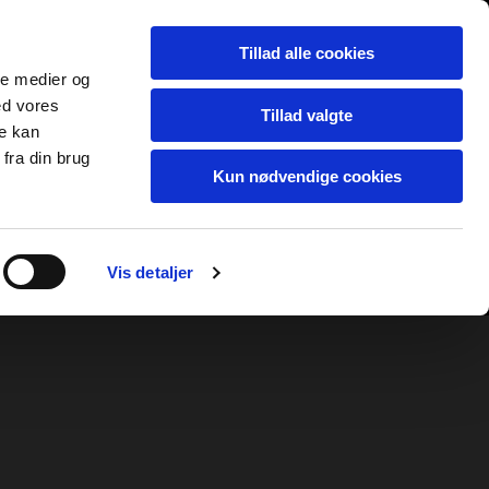
Tillad alle cookies
ale medier og
ed vores
Tillad valgte
re kan
fra din brug
Kun nødvendige cookies
Vis detaljer
KT
AVLSNYT
LINKS MV.