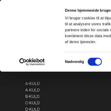
Denne hjemmeside bruger
Vi bruger cookies til at til
til at analysere vores tra
partnere inden for sociale
kombinere disse data med a
af deres tjenester.
Samtykkevalg
Nødvendig
HOME
NEWS
IN MEMORIES/OTI
A-KULD
A-KULD
B-KULD
C-KULD
D-KULD