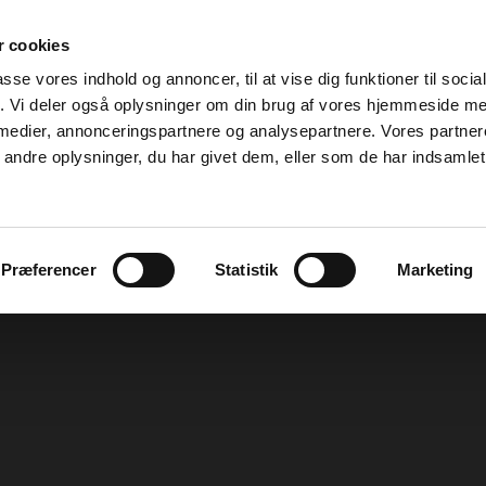
 cookies
passe vores indhold og annoncer, til at vise dig funktioner til soci
fik. Vi deler også oplysninger om din brug af vores hjemmeside m
 medier, annonceringspartnere og analysepartnere. Vores partne
ndre oplysninger, du har givet dem, eller som de har indsamlet 
Præferencer
Statistik
Marketing
UM
TÆVER
UNGHUNDE
HVALPE
KONTA